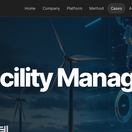
Home
Company
Platform
Method
Cases
A
acility Man
템