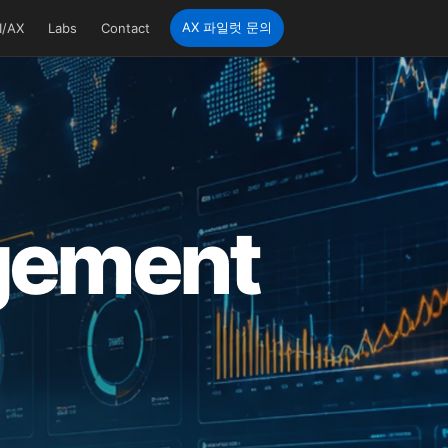
AX 파일럿 문의
I/AX
Labs
Contact
agement