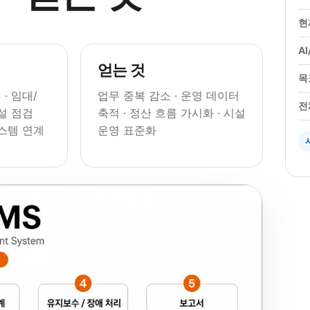
현
A
얻는 것
목
· 임대/
업무 중복 감소 · 운영 데이터
전
시설 점검
축적 · 정산 흐름 가시화 · 시설
시스템 연계
운영 표준화